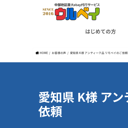
はじめての方
HOME
お客様の声
愛知県 K様 アンティーク品 リモベイのご依頼
愛知県 K様 ア
依頼