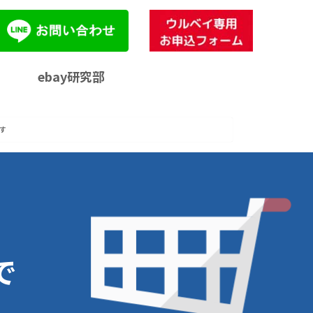
ebay研究部
ます
用
ャ
で