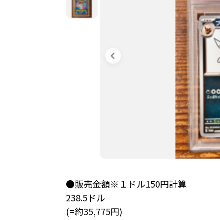
●販売金額※１ドル150円計算
238.5ドル
(=約35,775円)