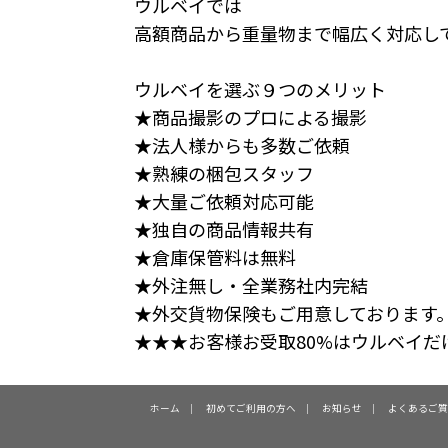
ウルベイでは
高額商品から重量物まで幅広く対応し
ウルベイを選ぶ９つのメリット
★商品撮影のプロによる撮影
★法人様からも多数ご依頼
★熟練の梱包スタッフ
★大量ご依頼対応可能
★独自の商品情報共有
★倉庫保管料は無料
★外注無し・全業務社内完結
★外交貨物保険もご用意しております
★★★お客様お受取80%はウルベイだ
ホーム
初めてご利用の方へ
お知らせ
よくあるご質