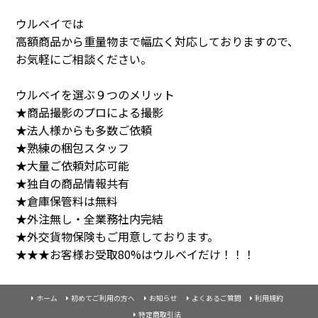
ウルベイでは
高額商品から重量物まで幅広く対応しておりますので、
お気軽にご相談ください。
ウルベイを選ぶ９つのメリット
★商品撮影のプロによる撮影
★法人様からも多数ご依頼
★熟練の梱包スタッフ
★大量ご依頼対応可能
★独自の商品情報共有
★倉庫保管料は無料
★外注無し・全業務社内完結
★外交貨物保険もご用意しております。
★★★お客様お受取80%はウルベイだけ！！！
ホーム
初めてご利用の方へ
お知らせ
よくあるご質問
利用規約
特定商取引法