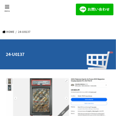
menu
HOME
24-U0137
24-U0137