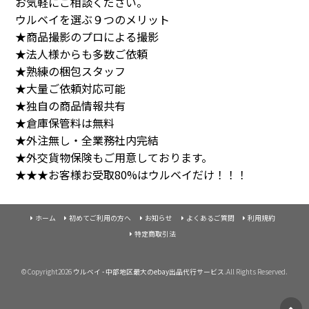
お気軽にご相談ください。
ウルベイを選ぶ９つのメリット
★商品撮影のプロによる撮影
★法人様からも多数ご依頼
★熟練の梱包スタッフ
★大量ご依頼対応可能
★独自の商品情報共有
★倉庫保管料は無料
★外注無し・全業務社内完結
★外交貨物保険もご用意しております。
★★★お客様お受取80%はウルベイだけ！！！
ホーム
初めてご利用の方へ
お知らせ
よくあるご質問
利用規約
特定商取引法
©Copyright2026
ウルベイ - 中部地区最大のebay出品代行サービス
.All Rights Reserved.