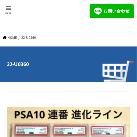
menu
HOME
22-U0360
22-U0360