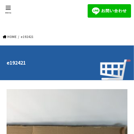
menu
HOME
e192421
e192421