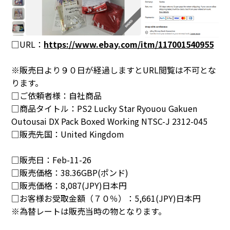
□URL：
https://www.ebay.com/itm/117001540955
※販売日より９０日が経過しますとURL閲覧は不可とな
ります。
□ご依頼者様：自社商品
□商品タイトル：
PS2 Lucky Star Ryouou Gakuen
Outousai DX Pack Boxed Working NTSC-J 2312-045
□販売先国：
United Kingdom
□販売日：
Feb-11-26
□販売価格：
38.36GBP(ポンド)
□販売価格：
8,087(JPY)日本円
□お客様お受取金額（７０％）：
5,661(JPY)日本円
※為替レートは販売当時の物となります。