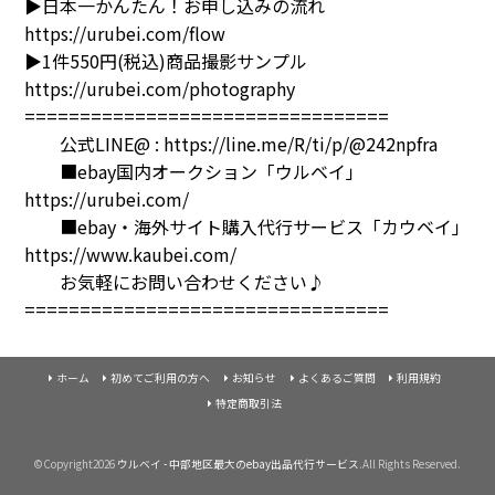
▶日本一かんたん！お申し込みの流れ
https://urubei.com/flow
▶1件550円(税込)商品撮影サンプル
https://urubei.com/photography
=================================
公式LINE@ :
https://line.me/R/ti/p/@242npfra
■ebay国内オークション「ウルベイ」
https://urubei.com/
■ebay・海外サイト購入代行サービス「カウベイ」
https://www.kaubei.com/
お気軽にお問い合わせください♪
=================================
ホーム
初めてご利用の方へ
お知らせ
よくあるご質問
利用規約
特定商取引法
©Copyright2026
ウルベイ - 中部地区最大のebay出品代行サービス
.All Rights Reserved.