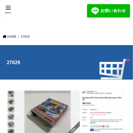
menu
HOME
27029
27029