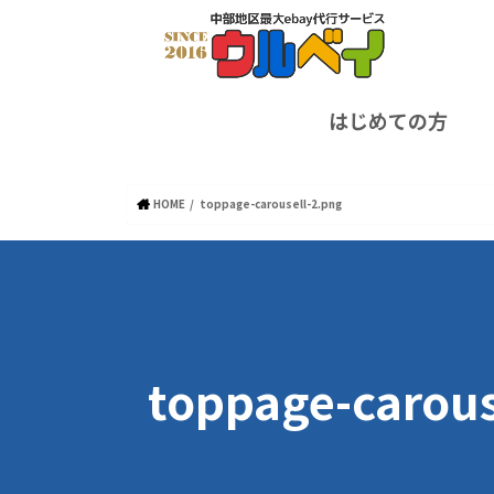
はじめての方
HOME
toppage-carousell-2.png
toppage-carous