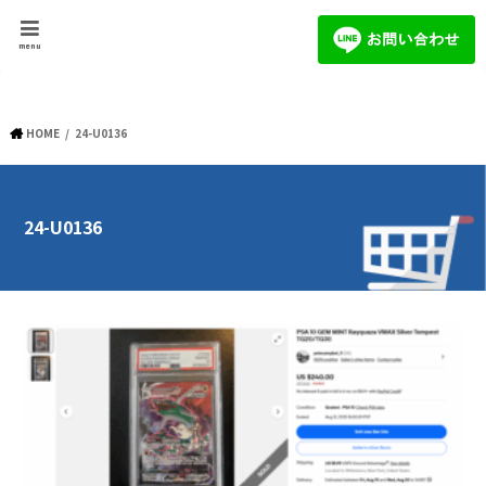
menu
HOME
24-U0136
24-U0136