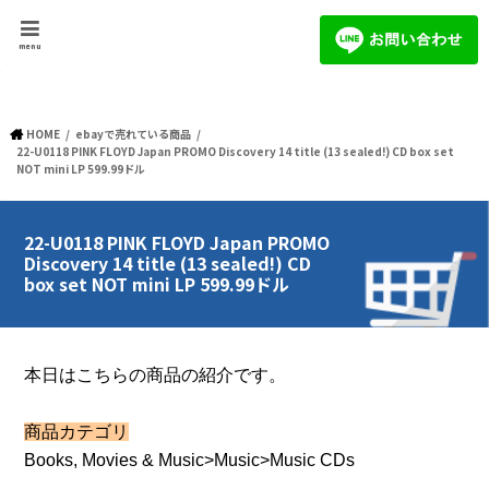
menu
HOME
ebayで売れている商品
22-U0118 PINK FLOYD Japan PROMO Discovery 14 title (13 sealed!) CD box set
NOT mini LP 599.99ドル
22-U0118 PINK FLOYD Japan PROMO
Discovery 14 title (13 sealed!) CD
box set NOT mini LP 599.99ドル
本日はこちらの商品の紹介です。
商品カテゴリ
Books, Movies & Music>Music>Music CDs