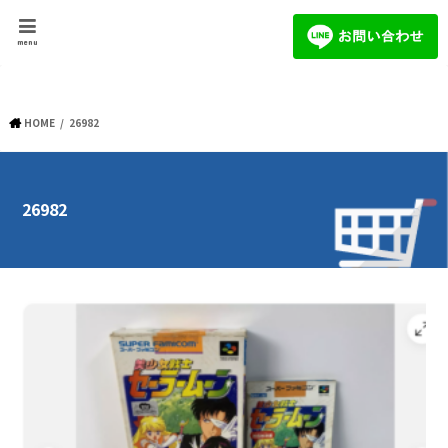
menu
HOME
26982
26982