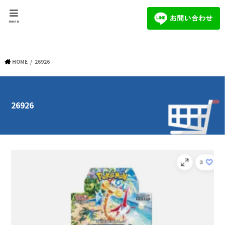
menu
HOME
26926
26926