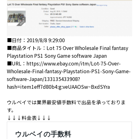
■日付：2019/8/8 9:29:00
■商品タイトル：Lot 75 Over Wholesale Final fantasy
Playstation PS1 Sony Game software Japan
■URL：https://www.ebay.com/itm/Lot-75-Over-
Wholesale-Final-fantasy-Playstation-PS1-Sony-Game-
software-Japan/133135433908?
hash=item1eff7d80b4:g:veUAAOSw~BxdSYra
ウルベイでは業界最安値手数料で出品を承っておりま
す。
↓↓↓料金表↓↓↓