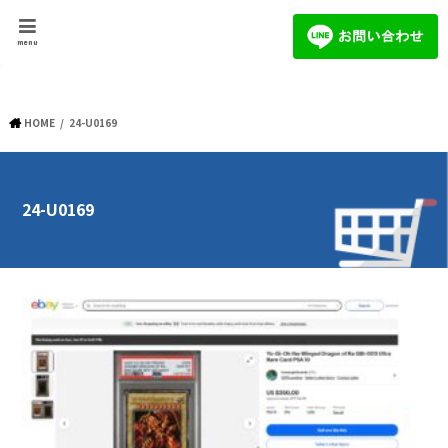
menu
HOME
24-U0169
24-U0169